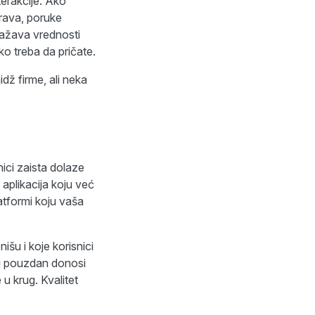
erakcije. Ako
prava, poruke
dražava vrednosti
ko treba da pričate.
idž firme, ali neka
nici zaista dolaze
 aplikacija koju već
atformi koju vaša
šu i koje korisnici
z i pouzdan donosi
 u krug. Kvalitet