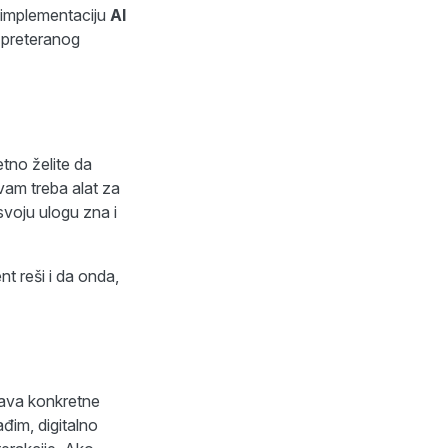
 implementaciju
AI
 preteranog
tno želite da
vam treba alat za
svoju ulogu zna i
t reši i da onda,
ešava konkretne
đim, digitalno