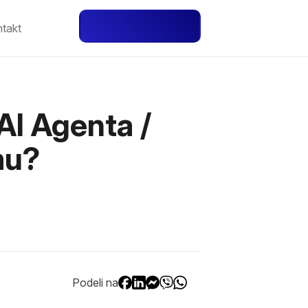
Besplatna Proba
takt
AI Agenta /
mu?
Podeli na