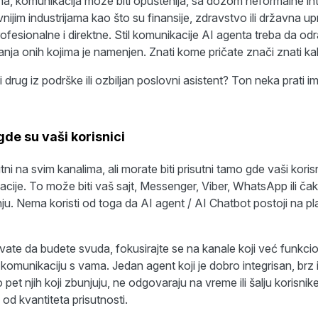
ma, komunikacija može biti opuštenija, sa dozom neformalne int
vnijim industrijama kao što su finansije, zdravstvo ili državna u
profesionalne i direktne. Stil komunikacije AI agenta treba da o
anja onih kojima je namenjen. Znati kome pričate znači znati ka
i drug iz podrške ili ozbiljan poslovni asistent? Ton neka prati im
gde su vaši korisnici
tni na svim kanalima, ali morate biti prisutni tamo gde vaši koris
acije. To može biti vaš sajt, Messenger, Viber, WhatsApp ili čak
nju. Nema koristi od toga da AI agent / AI Chatbot postoji na pl
e da budete svuda, fokusirajte se na kanale koji već funkcioni
 komunikaciju s vama. Jedan agent koji je dobro integrisan, br
pet njih koji zbunjuju, ne odgovaraju na vreme ili šalju korisnike
i od kvantiteta prisutnosti.