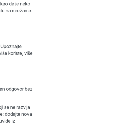
 kao da je neko
avite na mrežama.
. Upoznajte
iše koriste, više
istan odgovor bez
i se ne razvija
te: dodajte nova
 uvide iz