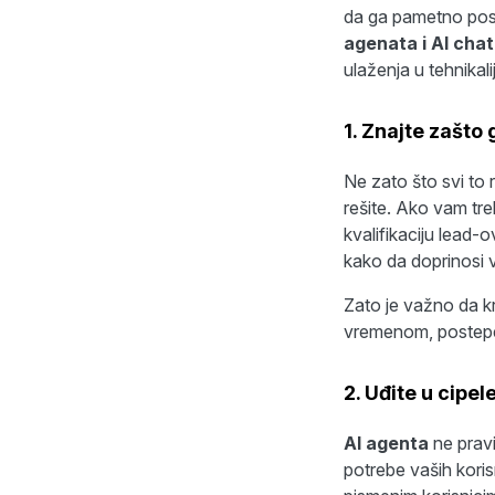
da ga pametno post
agenata i AI cha
ulaženja u tehnikali
1. Znajte zašto
Ne zato što svi to 
rešite. Ako vam tr
kvalifikaciju lead-
kako da doprinosi 
Zato je važno da kr
vremenom, postepe
2. Uđite u cipel
AI agenta
ne pravit
potrebe vaših kori