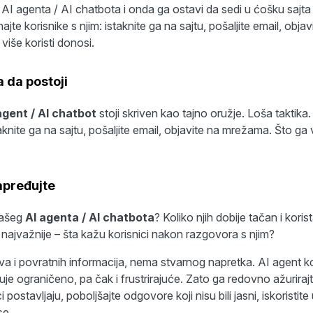
AI agenta / AI chatbota i onda ga ostavi da sedi u ćošku sajta
jte korisnike s njim: istaknite ga na sajtu, pošaljite email, obj
 više koristi donosi.
a da postoji
agent / AI chatbot
stoji skriven kao tajno oružje. Loša taktika
taknite ga na sajtu, pošaljite email, objavite na mrežama. Što ga v
apređujte
 vašeg
AI agenta / AI chatbota
? Koliko njih dobije tačan i kor
najvažnije – šta kažu korisnici nakon razgovora s njim?
a i povratnih informacija, nema stvarnog napretka. AI agent koj
uje ograničeno, pa čak i frustrirajuće. Zato ga redovno ažuriraj
i postavljaju, poboljšajte odgovore koji nisu bili jasni, iskoristite
se.