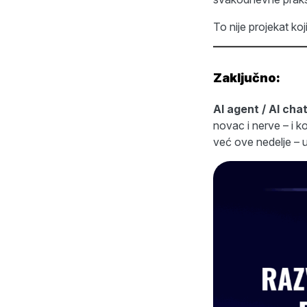
To nije projekat koj
Zaključno:
AI agent / AI cha
novac i nerve – i k
već ove nedelje – u