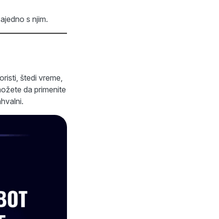
zajedno s njim.
risti, štedi vreme,
možete da primenite
hvalni.