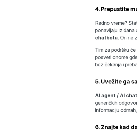
4. Prepustite m
Radno vreme? Status
ponavljaju iz dana 
chatbotu
. On ne 
Tim za podršku će v
posveti onome gde l
bez čekanja i preba
5. Uvežite ga s
AI agent / AI cha
generičkih odgovor
informaciju odmah, 
6. Znajte kad d