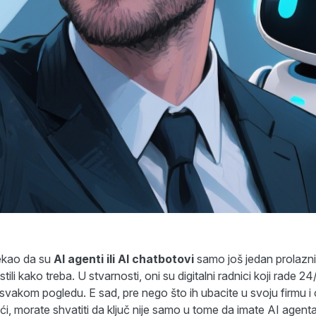
ekao da su
AI agenti ili AI chatbotovi
samo još jedan prolazni
istili kako treba. U stvarnosti, oni su digitalni radnici koji rade 2
svakom pogledu. E sad, pre nego što ih ubacite u svoju firmu i
ći, morate shvatiti da ključ nije samo u tome da imate AI agent