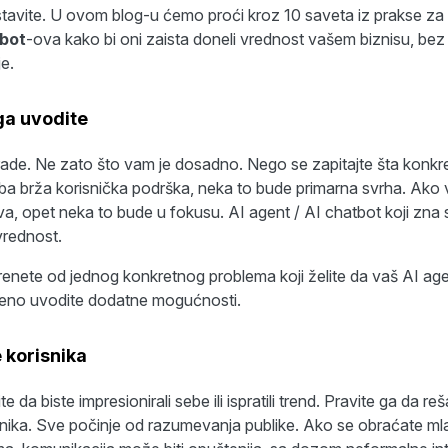
avite. U ovom blog-u ćemo proći kroz 10 saveta iz prakse za
tbot
-ova kako bi oni zaista doneli vrednost vašem biznisu, bez
je.
 ga uvodite
rade. Ne zato što vam je dosadno. Nego se zapitajte šta konkre
eba brža korisnička podrška, neka to bude primarna svrha. Ako 
ova, opet neka to bude u fokusu. AI agent / AI chatbot koji zna 
vrednost.
enete od jednog konkretnog problema koji želite da vaš AI agen
no uvodite dodatne mogućnosti.
e korisnika
e da biste impresionirali sebe ili ispratili trend. Pravite ga da r
snika. Sve počinje od razumevanja publike. Ako se obraćate mla