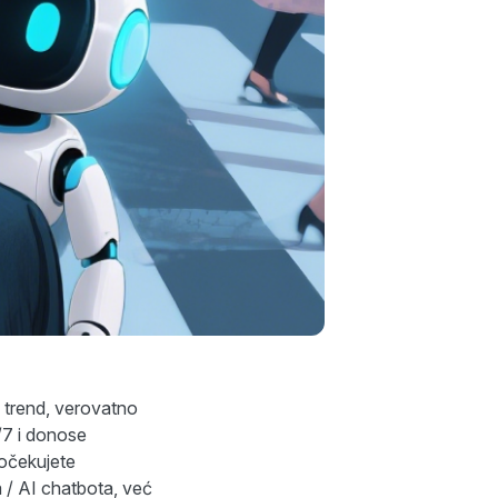
 trend, verovatno
4/7 i donose
 očekujete
a / AI chatbota, već