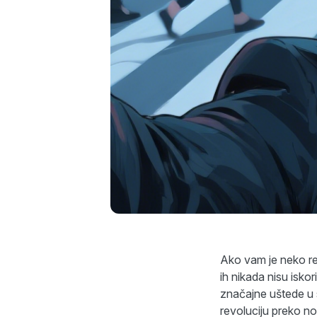
Ako vam je neko r
ih nikada nisu iskor
značajne uštede u 
revoluciju preko no