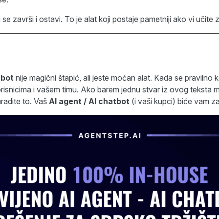
i se završi i ostavi. To je alat koji postaje pametniji ako vi učite 
tbot
nije magični štapić, ali jeste moćan alat. Kada se pravilno ko
orisnicima i vašem timu. Ako barem jednu stvar iz ovog teksta 
radite to. Vaš
AI agent / AI chatbot
(i vaši kupci) biće vam za