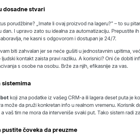
u dosadne stvari
 porudžbine? „Imate li ovaj proizvod na lageru?” – to su pitan
u dan. I upravo zato su idealna za automatizaciju. Prepustite i
zaboravlja, ne kasni s odgovorom i dostupan je 24/7.
am biti zahvalan jer se neće gušiti u jednostavnim upitima, ve
judski kontakt zaista pravi razliku. A korisnici? Oni će dobiti 
civanja s osobe na osobu. Brže za njih, efikasnije za vas.
a sistemima
tbot
koji zna podatke iz vašeg CRM-a ili lagera deset puta je ko
a može da pruži konkretan info u realnom vremenu. Korisnik d
a vaš tim ne mora da interveniše svaki put. Tako sistem radi z
a pustite čoveka da preuzme