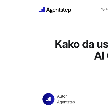
Poč
Kako da us
AI
Autor
Agentstep