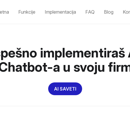
etna
Funkcije
Implementacija
FAQ
Blog
Kon
pešno implementiraš 
 Chatbot-a u svoju fir
AI SAVETI