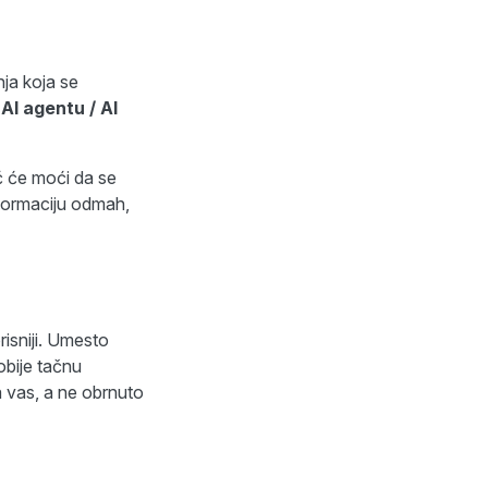
ja koja se
h
AI agentu / AI
ć će moći da se
informaciju odmah,
risniji. Umesto
obije tačnu
a vas, a ne obrnuto