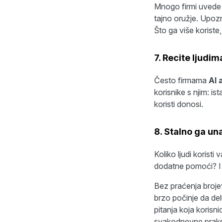
Mnogo firmi uvede 
tajno oružje. Upozna
Što ga više koriste,
7. Recite ljudim
Često firmama
AI 
korisnike s njim: is
koristi donosi.
8. Stalno ga un
Koliko ljudi koristi
dodatne pomoći? I 
Bez praćenja brojev
brzo počinje da del
pitanja koja korisnic
svakodnevne prak