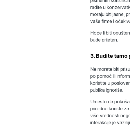
pismenim korisnici
radite u konzervati
moraju biti jasne, 
vaše firme i očekiv
Hoće li biti opušten
bude prijatan.
3. Budite tamo 
Ne morate biti prisu
po pomoć ili inform
koristite u poslova
publika ignoriše.
Umesto da pokušavat
prirodno koriste za
više vrednosti nego 
interakcije je važnij