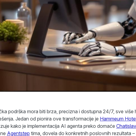
ička podrška mora biti brza, precizna i dostupna 24/7, sve više ho
rešenja. Jedan od pionira ove transformacije je
Hammeum Hotel 
ikazuje kako je implementacija AI agenta preko domaće
Chatisla
ane
Agentstep
tima, dovela do konkretnih poslovnih rezultata –