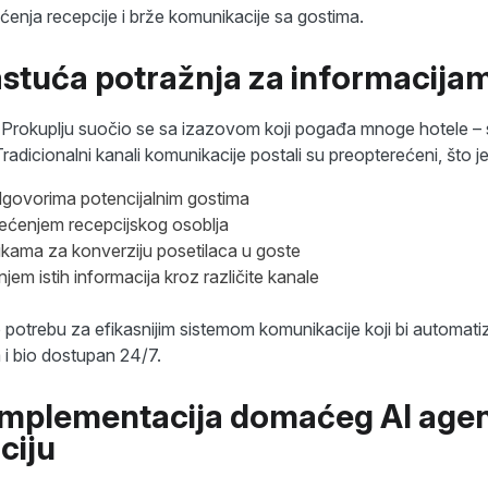
ećenja recepcije i brže komunikacije sa gostima.
astuća potražnja za informacija
rokuplju suočio se sa izazovom koji pogađa mnoge hotele – 
Tradicionalni kanali komunikacije postali su preopterećeni, što je 
govorima potencijalnim gostima
rećenjem recepcijskog osoblja
ikama za konverziju posetilaca u goste
jem istih informacija kroz različite kanale
 potrebu za efikasnijim sistemom komunikacije koji bi automa
 i bio dostupan 24/7.
Implementacija domaćeg AI agen
ciju