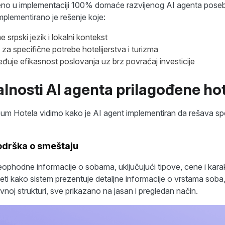
eno u implementaciji 100% domaće razvijenog AI agenta pose
Implementirano je rešenje koje:
srpski jezik i lokalni kontekst
za specifične potrebe hotelijerstva i turizma
uje efikasnost poslovanja uz brz povraćaj investicije
lnosti AI agenta prilagođene ho
 Hotela vidimo kako je AI agent implementiran da rešava sp
odrška o smeštaju
ophodne informacije o sobama, uključujući tipove, cene i karak
ti kako sistem prezentuje detaljne informacije o vrstama soba,
noj strukturi, sve prikazano na jasan i pregledan način.