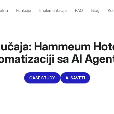
etna
Funkcije
Implementacija
FAQ
Blog
Kon
slučaja: Hammeum Hotel
omatizaciji sa AI Age
CASE STUDY
AI SAVETI