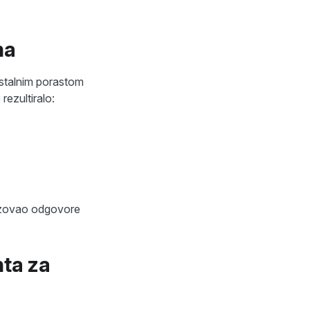
ma
stalnim porastom
rezultiralo:
tizovao odgovore
ta za