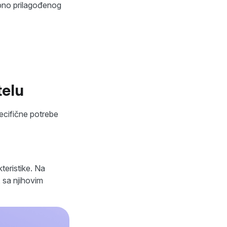
bno prilagođenog
telu
ecifične potrebe
teristike. Na
 sa njihovim