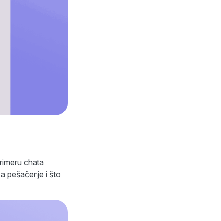
primeru chata
a pešačenje i što