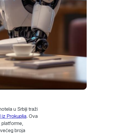
tela u Srbiji traži
iz Prokuplja
. Ova
v
platforme,
 većeg broja