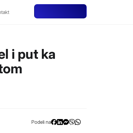
Besplatna Proba
takt
 i put ka
ntom
Podeli na