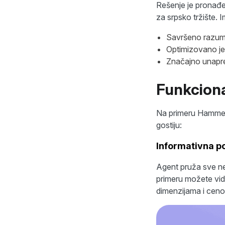
Rešenje je pronađ
za srpsko tržište. 
Savršeno razume 
Optimizovano je 
Značajno unapređ
Funkciona
Na primeru Hammeum
gostiju:
Informativna p
Agent pruža sve ne
primeru možete vide
dimenzijama i cenov