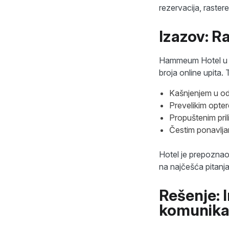
rezervacija, raster
Izazov: R
Hammeum Hotel u P
broja online upita. 
Kašnjenjem u od
Prevelikim opte
Propuštenim pril
Čestim ponavljan
Hotel je prepoznao
na najčešća pitanja
Rešenje: 
komunika