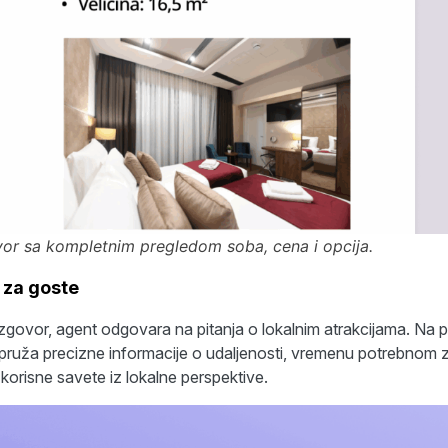
or sa kompletnim pregledom soba, cena i opcija.
č za goste
azgovor, agent odgovara na pitanja o lokalnim atrakcijama. Na 
pruža precizne informacije o udaljenosti, vremenu potrebnom z
e korisne savete iz lokalne perspektive.