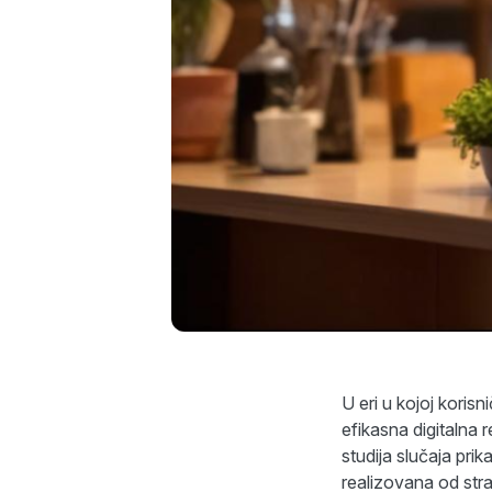
U eri u kojoj korisn
efikasna digitalna 
studija slučaja pr
realizovana od str