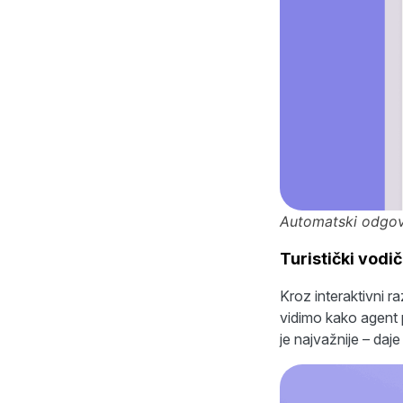
Automatski odgov
Turistički vodi
Kroz interaktivni r
vidimo kako agent 
je najvažnije – daj